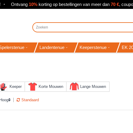
!
Ontvang
10%
korting op bestellingen van meer dan
70 €
, cou
Spelerstenue
Landentenue
Keeperstenue
EK 20
Keeper
Korte Mouwen
Lange Mouwen
 Hoog
Standaard