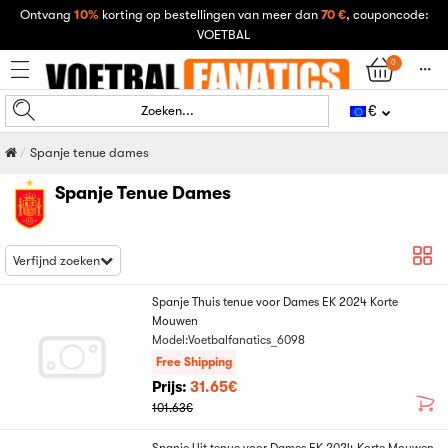
Ontvang
10%
korting op bestellingen van meer dan
70 €
, couponcode:
VOETBAL
0
󰄒
€
Zoeken...
Spanje tenue dames
Spanje Tenue Dames
Verfijnd zoeken
Spanje Thuis tenue voor Dames EK 2024 Korte
Mouwen
Model:Voetbalfanatics_6098
Free Shipping
Prijs:
31.65€
101.63€