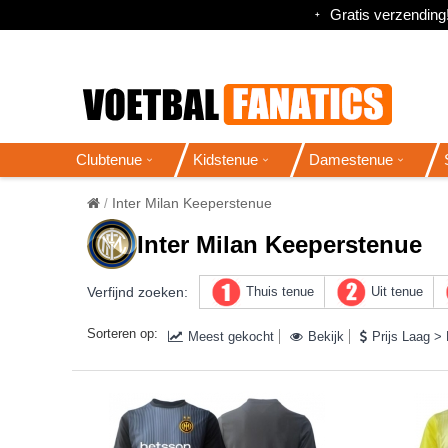
Gratis verzending
Clubtenue
Kidstenue
Damestenue
Inter Milan Keeperstenue
Inter Milan Keeperstenue
Verfijnd zoeken:
Thuis tenue
Uit tenue
Sorteren op:
Meest gekocht
Bekijk
Prijs Laag >