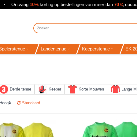
!
Ontvang
10%
korting op bestellingen van meer dan
70 €
, cou
Spelerstenue
Landentenue
Keeperstenue
EK 20
Derde tenue
Keeper
Korte Mouwen
Lange M
 Hoog
Standaard