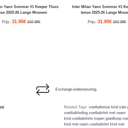
lan Yann Sommer #1 Keeper Thuis
Inter Milan Yann Sommer #1 Ke
nue 2025-26 Lange Mouwen
tenue 2025-26 Lange Mou
31.95€
31.95€
Prijs:
102.38€
Prijs:
102.38€
Exchange-ondersteuning.
nt
Related Tags
:
voetbaltenue kind sale
,
voetbalkleding
,
voetbalshirt met naam
kind
,
voetbalshirts kopen goedkoop
,
voe
kind met naam
,
voetbalshirt kind met