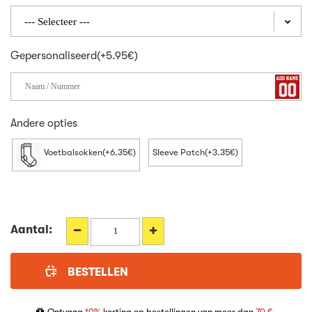
Gepersonaliseerd(+5.95€)
Andere opties
Voetbalsokken(+6.35€)
Sleeve Patch(+3.35€)
Aantal:
Ontvang
10%
korting op bestellingen van meer dan
70 €
,