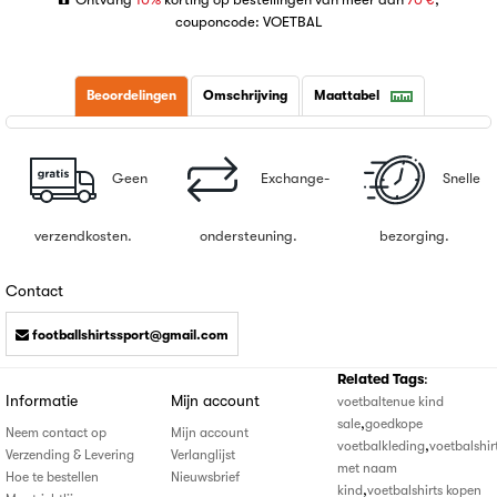
couponcode: VOETBAL
Beoordelingen
Omschrijving
Maattabel
Geen
Exchange-
Snelle
verzendkosten.
ondersteuning.
bezorging.
Contact
footballshirtssport@gmail.com
Related Tags
:
Informatie
Mijn account
voetbaltenue kind
,
sale
goedkope
Neem contact op
Mijn account
,
voetbalkleding
voetbalshir
Verzending & Levering
Verlanglijst
met naam
Hoe te bestellen
Nieuwsbrief
,
kind
voetbalshirts kopen