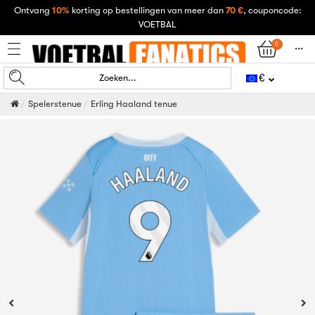
Ontvang
10%
korting op bestellingen van meer dan
70 €
, couponcode:
VOETBAL
0
󰄒
€
Zoeken...
Spelerstenue
Erling Haaland tenue