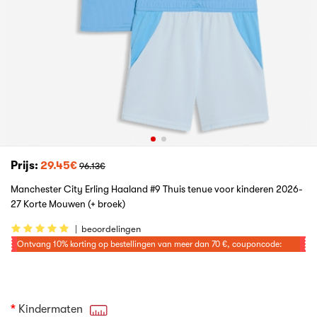
Prijs:
29.45€
96.13€
Manchester City Erling Haaland #9 Thuis tenue voor kinderen 2026-
27 Korte Mouwen (+ broek)
|
beoordelingen
Ontvang
10%
korting op bestellingen van meer dan
70 €
, couponcode:
VOETBAL
Kindermaten